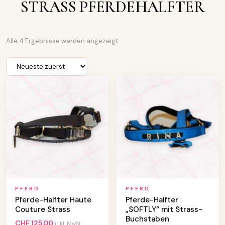
STRASS PFERDEHALFTER
N
Alle 4 Ergebnisse werden angezeigt
a
c
h
A
k
t
u
a
l
i
t
ä
t
s
o
r
t
PFERD
PFERD
i
Pferde-Halfter Haute
Pferde-Halfter
e
Couture Strass
„SOFTLY“ mit Strass-
r
Buchstaben
t
CHF
125.00
inkl. MwSt.