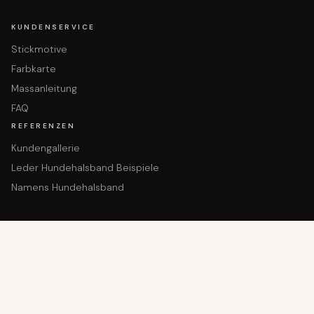
KUNDENSERVICE
Stickmotive
Farbkarte
Massanleitung
FAQ
REFERENZEN
Kundengallerie
Leder Hundehalsband Beispiele
Namens Hundehalsband
In den Warenkorb gelegt!
Dein Produkt wartet
KONTAKT
Hauptgasse 36
9050 Appenzell
+41 71 780 14 80
info@dogsland.ch