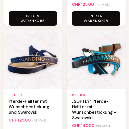
CHF
125.00
inkl. MwSt.
IN DEN
IN DEN
WARENKORB
WARENKORB
PFERD
PFERD
Pferde-Halfter mit
„SOFTLY“ Pferde-
Wunschbestickung
Halfter mit
und Swarovski
Wunschbestickung +
Swarovski
CHF
125.00
inkl. MwSt.
CHF
140.00
inkl. MwSt.