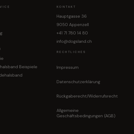
VICE
KONTAKT
Hauptgasse 36
9050 Appenzell
ng
+41 71 780 14 80
info@dogsland.ch
N
RECHTLICHES
ie
halsband Beispiele
Impressum
dehalsband
Datenschutzerklärung
Rückgaberecht/Widerrufsrecht
Allgemeine
Geschäftsbedingungen (AGB)