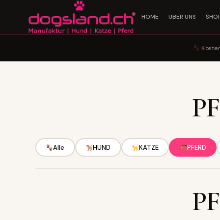
HOME
ÜBER UNS
SHO
Kosten
P
Alle
HUND
KATZE
PFERD
P