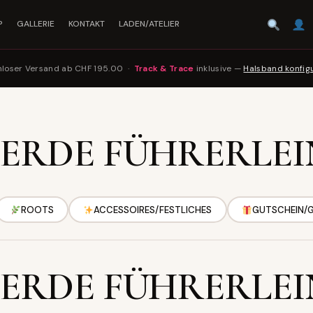
P
GALLERIE
KONTAKT
LADEN/ATELIER
loser Versand ab CHF 195.00 ·
Track & Trace
inklusive —
Halsband konfig
FERDE FÜHRERLEI
ROOTS
ACCESSOIRES/FESTLICHES
GUTSCHEIN/
FERDE FÜHRERLEI