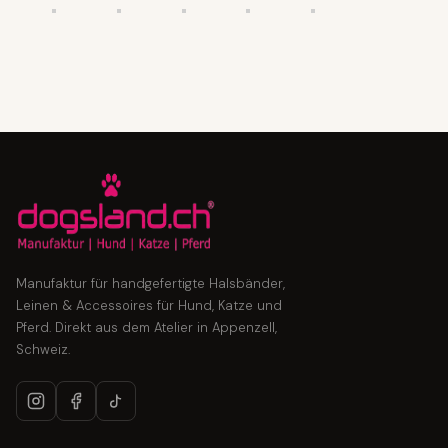
Manufaktur für handgefertigte Halsbänder,
Leinen & Accessoires für Hund, Katze und
Pferd. Direkt aus dem Atelier in Appenzell,
Schweiz.