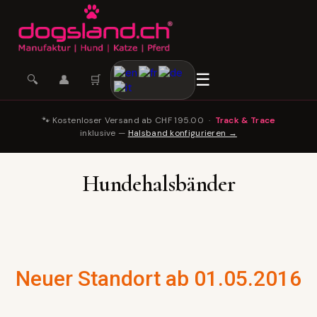
☰
🛒
🔍
👤
🐾 Kostenloser Versand ab CHF 195.00 ·
Track & Trace
inklusive —
Halsband konfigurieren →
Hundehalsbänder
Neuer Standort ab 01.05.2016