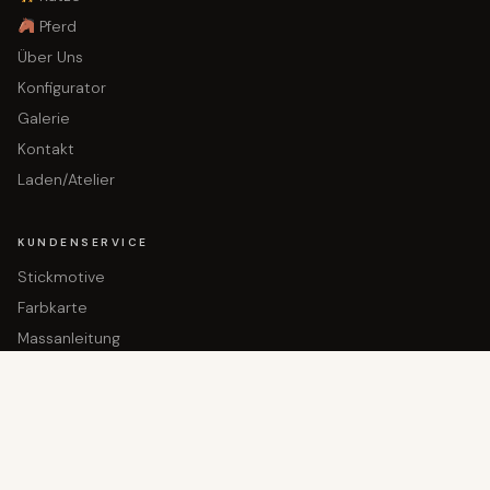
Pferd
Über Uns
Konfigurator
Galerie
Kontakt
Laden/Atelier
KUNDENSERVICE
Stickmotive
Farbkarte
In den Warenkorb gelegt!
Massanleitung
Dein Produkt wartet
FAQ
REFERENZEN
Kundengallerie
Leder Hundehalsband Beispiele