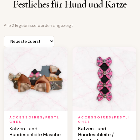
Festliches für Hund und Katze
N
Alle 2 Ergebnisse werden angezeigt
a
c
h
A
k
t
u
a
l
i
t
ä
t
s
o
r
t
ACCESSOIRES/FESTLI
ACCESSOIRES/FESTLI
i
CHES
CHES
e
Katzen- und
Katzen- und
r
Hundeschleife Masche
Hundeschleife /
t