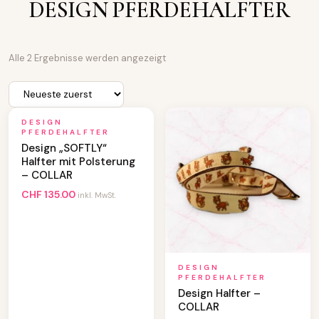
DESIGN PFERDEHALFTER
N
Alle 2 Ergebnisse werden angezeigt
a
c
h
A
k
DESIGN
t
PFERDEHALFTER
u
Design „SOFTLY“
a
Halfter mit Polsterung
l
– COLLAR
i
t
CHF
135.00
inkl. MwSt.
ä
t
s
o
r
t
DESIGN
i
PFERDEHALFTER
e
Design Halfter –
r
COLLAR
t