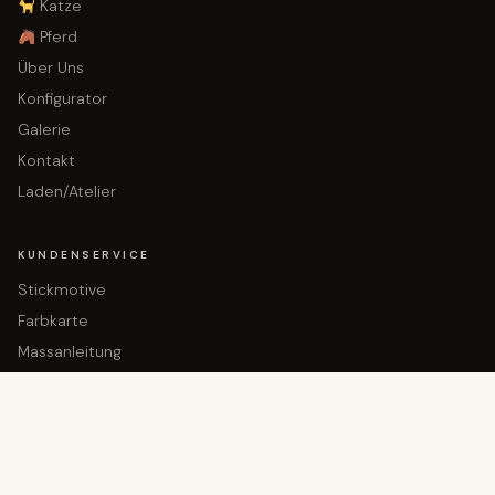
Katze
Pferd
Über Uns
Konfigurator
Galerie
Kontakt
Laden/Atelier
KUNDENSERVICE
Stickmotive
Farbkarte
In den Warenkorb gelegt!
Massanleitung
Dein Produkt wartet
FAQ
REFERENZEN
Kundengallerie
Leder Hundehalsband Beispiele