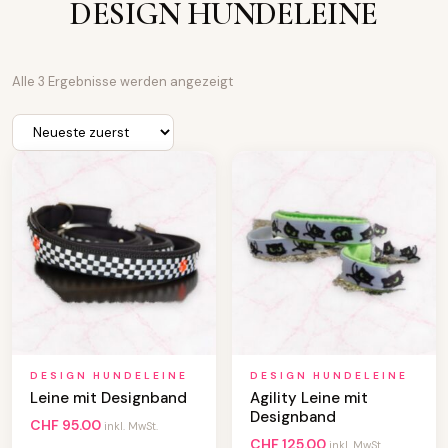
DESIGN HUNDELEINE
N
Alle 3 Ergebnisse werden angezeigt
a
c
h
A
k
t
u
a
l
i
t
ä
t
s
o
r
t
DESIGN HUNDELEINE
DESIGN HUNDELEINE
i
Leine mit Designband
Agility Leine mit
e
Designband
r
CHF
95.00
inkl. MwSt.
t
CHF
125.00
inkl. MwSt.