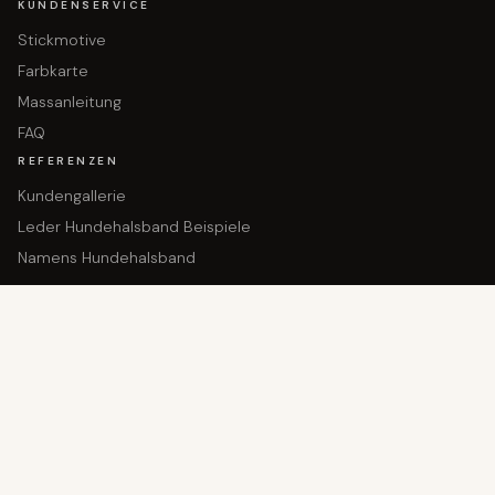
KUNDENSERVICE
Stickmotive
Farbkarte
Massanleitung
FAQ
REFERENZEN
Kundengallerie
Leder Hundehalsband Beispiele
Namens Hundehalsband
In den Warenkorb gelegt!
Dein Produkt wartet
KONTAKT
Hauptgasse 36
9050 Appenzell
+41 71 780 14 80
info@dogsland.ch
RECHTLICHES