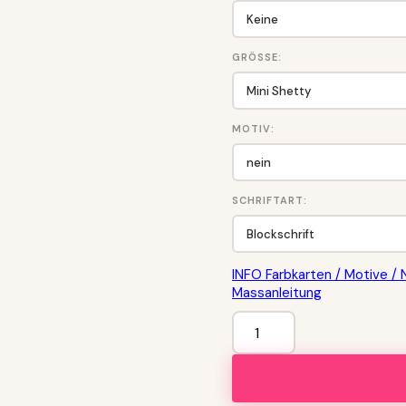
GRÖSSE:
MOTIV:
SCHRIFTART:
INFO Farbkarten / Motive / 
Massanleitung
"SOFTLY"
Pferde-
Halfter
mit
Wunschbestickung