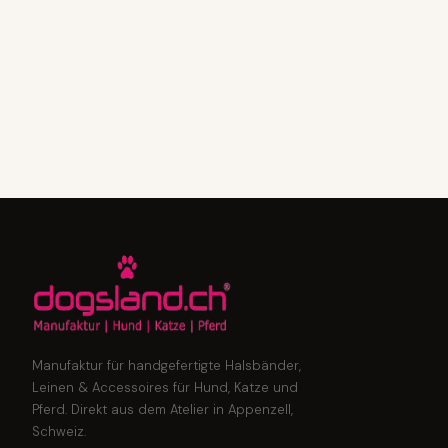
Manufaktur für handgefertigte Halsbänder,
Leinen & Accessoires für Hund, Katze und
Pferd. Direkt aus dem Atelier in Appenzell,
Schweiz.