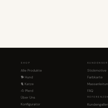
SHOP
KUNDENSER
Alle Produkte
Stickmotive
🐕 Hund
Farbkarte
🐈 Katze
Massanleitu
🐴 Pferd
FAQ
Über Uns
REFERENZE
Konfigurator
Kundengaller