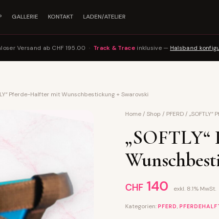
P
GALLERIE
KONTAKT
LADEN/ATELIER
nloser Versand ab CHF 195.00 ·
Track & Trace
inklusive —
Halsband konfig
LY“ Pferde-Halfter mit Wunschbestickung + Swarovski
Home
/
Shop
/
PFERD
/
„SOFTLY“ P
„SOFTLY“ P
Wunschbesti
140
CHF
exkl. 8.1% MwSt.
Kategorien:
,
PFERD
PFERDEHALF