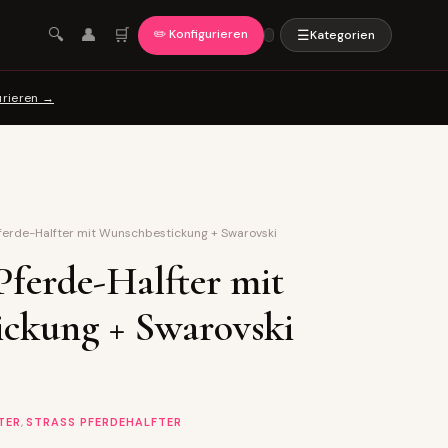
🛒
🔍
👤
✏️ Konfigurieren
☰
Kategorien
urieren →
ferde-Halfter mit Wunschbestickung + Swarovski
ferde-Halfter mit
ckung + Swarovski
,
TER
STRASS PFERDEHALFTER