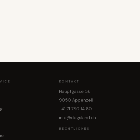
VICE
KONTAKT
Hauptgasse 36
9050 Appenzell
ng
+41 71 780 14 80
info@dogsland.ch
N
RECHTLICHES
ie