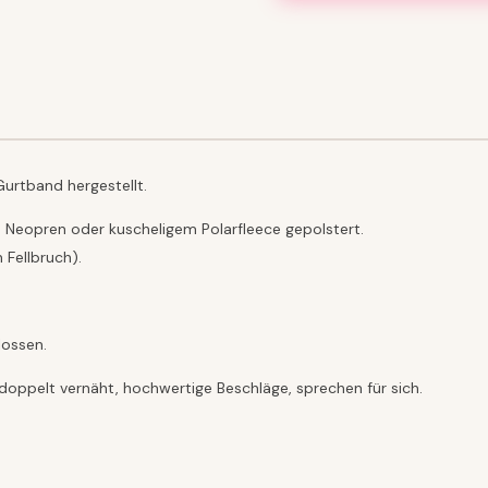
+
Swarovski
Menge
Gurtband hergestellt.
 Neopren oder kuscheligem Polarfleece gepolstert.
 Fellbruch).
lossen.
doppelt vernäht, hochwertige Beschläge, sprechen für sich.