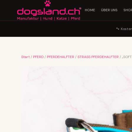
HOME
ÜBER UNS
SHO
🐾 Koste
Start
/
PFERD
/
PFERDEHALFTER
/
STRASS PFERDEHALFTER
/ „SOFT