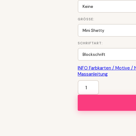
GRÖSSE:
SCHRIFTART:
INFO Farbkarten / Motive / 
Massanleitung
Pferde-
Halfter
mit
Wunschbestickung
und
Swarovski
Menge