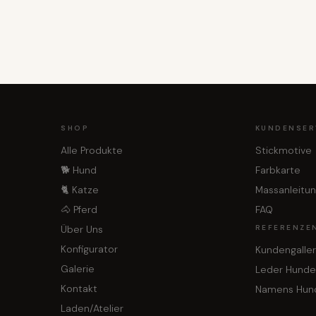
SHOP
KUNDENSER
Alle Produkte
Stickmotive
🐕 Hund
Farbkarte
🐈 Katze
Massanleitu
🐴 Pferd
FAQ
Über Uns
REFERENZE
Konfigurator
Kundengaller
Galerie
Leder Hunde
Kontakt
Namens Hun
Laden/Atelier