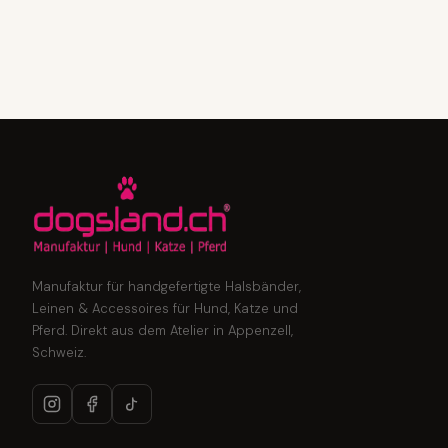
Manufaktur für handgefertigte Halsbänder,
Leinen & Accessoires für Hund, Katze und
Pferd. Direkt aus dem Atelier in Appenzell,
Schweiz.