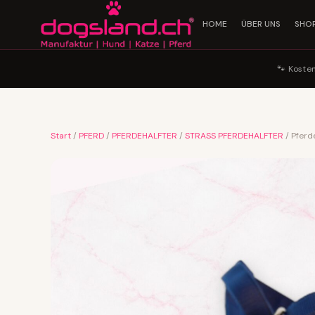
HOME
ÜBER UNS
SHO
🐾 Koste
Start
/
PFERD
/
PFERDEHALFTER
/
STRASS PFERDEHALFTER
/ Pferd