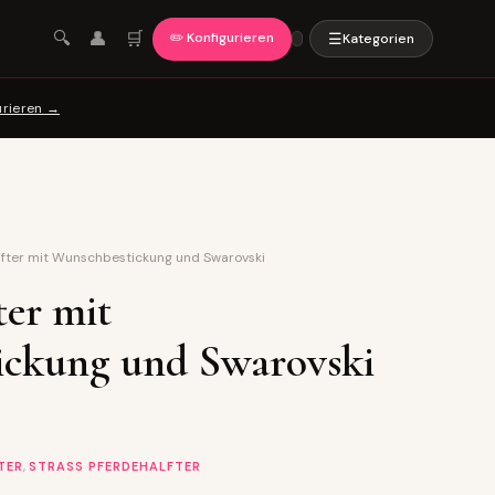
🛒
🔍
👤
✏️ Konfigurieren
☰
Kategorien
urieren →
lfter mit Wunschbestickung und Swarovski
ter mit
ickung und Swarovski
,
TER
STRASS PFERDEHALFTER