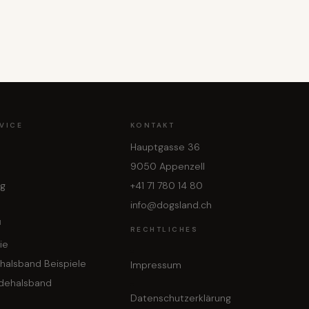
VICE
KONTAKT
Hauptgasse 36
9050 Appenzell
ng
+41 71 780 14 80
info@dogsland.ch
N
RECHTLICHES
ie
halsband Beispiele
Impressum
dehalsband
Datenschutzerklärung