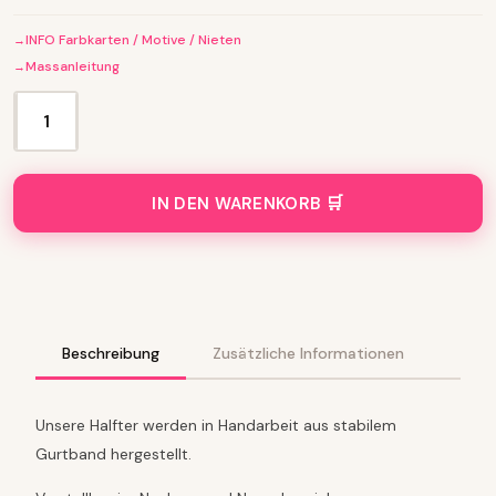
INFO Farbkarten / Motive / Nieten
Massanleitung
D
e
s
i
IN DEN WARENKORB
g
n
H
a
l
f
t
Beschreibung
Zusätzliche Informationen
e
r
-
Unsere Halfter werden in Handarbeit aus stabilem
C
Gurtband hergestellt.
O
L