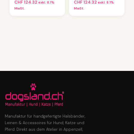
CHF
124.32
CHF
124.32
exkl. 8.1%
exkl. 8.1%
MwSt.
MwSt.
Manufaktur für handgefertigte Halsbänder,
Leinen & Accessoires für Hund, Katze und
Pferd. Direkt aus dem Atelier in Appenzell,