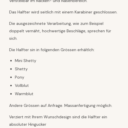
Verstellbar im Nacken- und Nasenbereich.
L
A
Das Halfter wird seitlich mit einem Karabiner geschlossen.
R
M
Die ausgezeichnete Verarbeitung, wie zum Beispiel
e
doppelt vernäht, hochwertige Beschläge, sprechen für
n
g
sich.
e
Die Halfter sin in folgenden Grössen erhältlch:
Mini Shetty
Shetty
Pony
Vollblut
Warmblut
Andere Grössen auf Anfrage. Massanfertigung möglich.
Verziert mit Ihrem Wunschdesign sind die Halfter ein
absoluter Hingucker