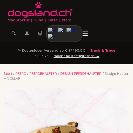
☰
🛒
🔍
👤
🐾 Kostenloser Versand ab CHF 195.00 ·
Track & Trace
inklusive —
Halsband konfigurieren →
Start
/
PFERD
/
PFERDEHALFTER
/
DESIGN PFERDEHALFTER
/ Design Halfter
– COLLAR