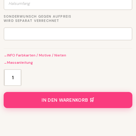
SONDERWUNSCH GEGEN AUFPREIS
WIRD SEPARAT VERRECHNET
INFO Farbkarten / Motive / Nieten
Massanleitung
L
e
i
n
IN DEN WARENKORB
e
m
i
t
D
e