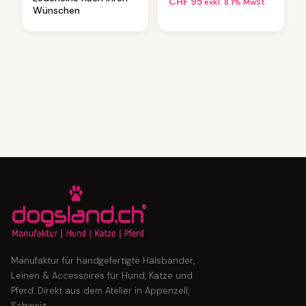
CHF
95
exkl. 8.1% MwSt.
Wünschen
Manufaktur für handgefertigte Halsbänder,
Leinen & Accessoires für Hund, Katze und
Pferd. Direkt aus dem Atelier in Appenzell,
Schweiz.