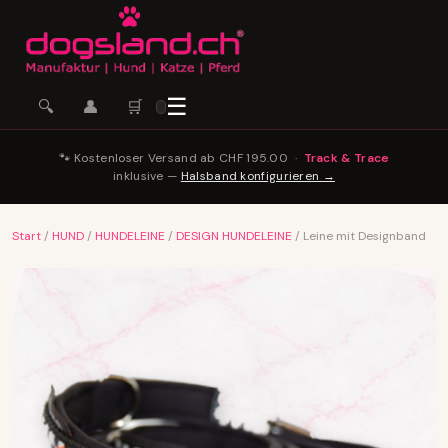
☰
🛒
🔍
👤
🐾 Kostenloser Versand ab CHF 195.00 ·
Track & Trace
inklusive —
Halsband konfigurieren →
Start
/
HUND
/
HUNDELEINE
/
DESIGN HUNDELEINE
/ Leine mit Designband