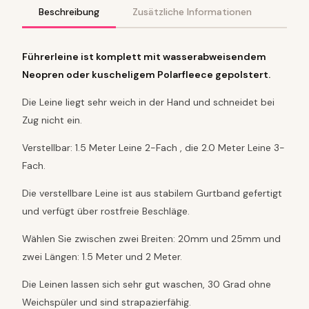
s
Beschreibung
Zusätzliche Informationen
i
g
n
Führerleine ist komplett mit wasserabweisendem
b
Neopren oder kuscheligem Polarfleece gepolstert.
a
n
Die Leine liegt sehr weich in der Hand und schneidet bei
d
Zug nicht ein.
M
e
Verstellbar: 1.5 Meter Leine 2-Fach , die 2.0 Meter Leine 3-
n
g
Fach.
e
Die verstellbare Leine ist aus stabilem Gurtband gefertigt
und verfügt über rostfreie Beschläge.
Wählen Sie zwischen zwei Breiten: 20mm und 25mm und
zwei Längen: 1.5 Meter und 2 Meter.
Die Leinen lassen sich sehr gut waschen, 30 Grad ohne
Weichspüler und sind strapazierfähig.