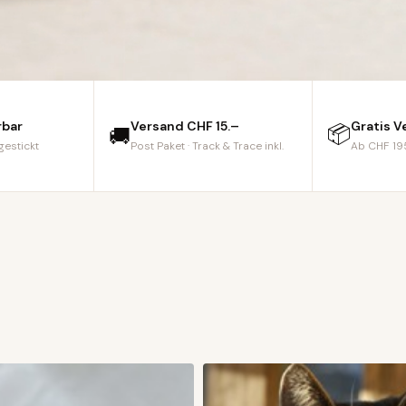
rbar
Versand CHF 15.–
Gratis V
📦
🚚
gestickt
Post Paket · Track & Trace inkl.
Ab CHF 195