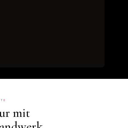
HTE
ur mit
andwerk.