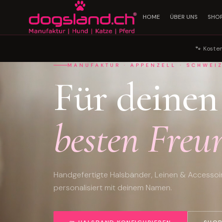
HOME
ÜBER UNS
SHO
🐾 Koste
MANUFAKTUR · APPENZELL · SCHWEI
Für deinen
besten Freu
Handgefertigte Halsbänder, Leinen & Accessoi
personalisiert mit deinem Namen.