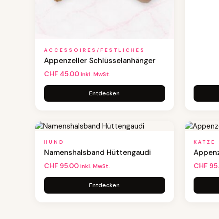
ACCESSOIRES/FESTLICHES
Appenzeller Schlüsselanhänger
CHF
45.00
inkl. MwSt.
Entdecken
HUND
KATZE
Namenshalsband Hüttengaudi
Appenz
CHF
95.00
CHF
95
inkl. MwSt.
Entdecken