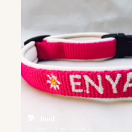
🐕 Hund
HALSBÄNDER · LEINEN · GESCHIRRE