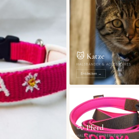
🐱 Katze
HALSBÄNDER & ACCESSOIRES
Entdecken →
🐴 Pferd
HALFTER · FÜHRERLEINE