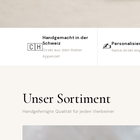
Handgemacht in der
Schweiz
Personalisie
✍️
🇨🇭
Direkt aus dem Atelier
Name direkt ein
Appenzell
Unser Sortiment
Handgefertigte Qualität für jeden Vierbeiner