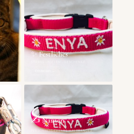
✨ Festliches
STRASS · NIETEN · GESCHENKE
Entdecken →
✍️ Namen
PERSONALISIERBARE HALSBÄNDER