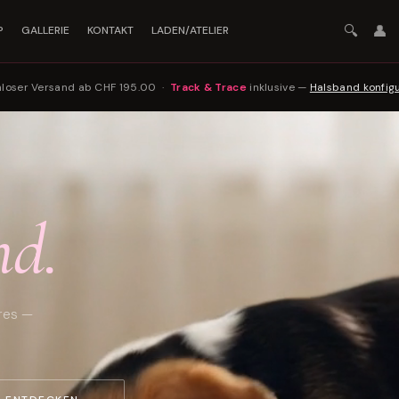
🔍
👤
P
GALLERIE
KONTAKT
LADEN/ATELIER
nloser Versand ab CHF 195.00 ·
Track & Trace
inklusive —
Halsband konfig
Z
nd.
res —