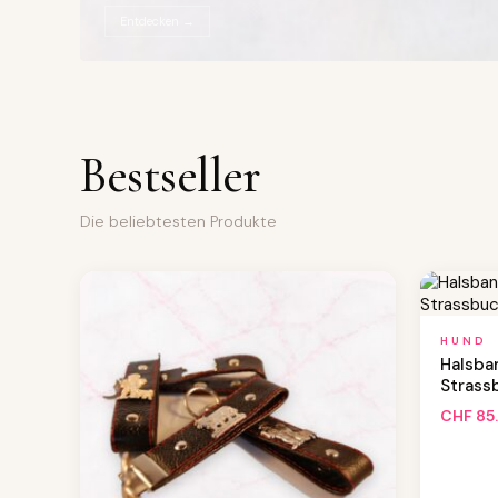
Entdecken →
Bestseller
Die beliebtesten Produkte
HUND
Halsba
Strass
CHF
85