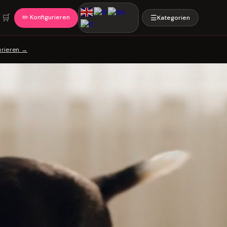
🛒
✏️ Konfigurieren
☰
Kategorien
urieren →