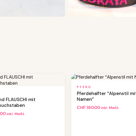
Entdecken →
PFERD
Pferdehalfter “Alpenstil mi
Namen”
nd FLAUSCHI mit
buchstaben
CHF
160.00
inkl. MwSt.
.00
inkl. MwSt.