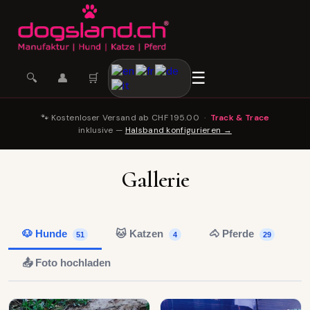
☰
🛒
🔍
👤
🐾 Kostenloser Versand ab CHF 195.00 ·
Track & Trace
inklusive —
Halsband konfigurieren →
Gallerie
🐶 Hunde
🐱 Katzen
🐴 Pferde
51
4
29
📤 Foto hochladen