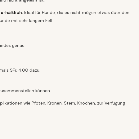
d nicht angeleint ist.
erhältlich.
Ideal für Hunde, die es nicht mögen etwas über den
nde mit sehr langem Fell.
Hundes genau.
0
als SFr. 4.00 dazu.
t zusammenstellen können.
likationen wie Pfoten, Kronen, Stern, Knochen, zur Verfügung