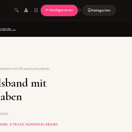
🛒
🔍
👤
✏️ Konfigurieren
☰
Kategorien
urieren →
lsband mit Strassbuchstaben
lsband mit
taben
 MwSt.
,
BAND
STRASS HUNDEHALSBAND