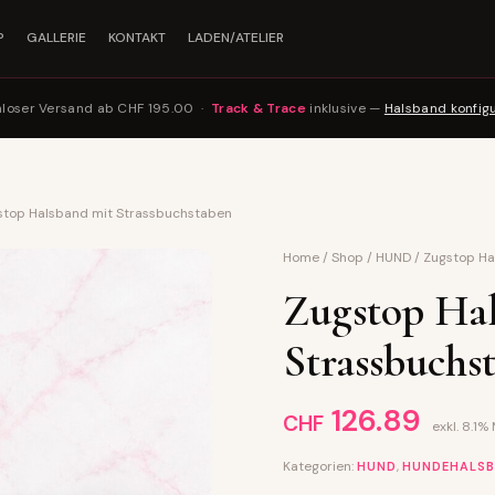
P
GALLERIE
KONTAKT
LADEN/ATELIER
nloser Versand ab CHF 195.00 ·
Track & Trace
inklusive —
Halsband konfig
stop Halsband mit Strassbuchstaben
Home
/
Shop
/
HUND
/
Zugstop Ha
Zugstop Ha
Strassbuchs
126.89
CHF
exkl. 8.1%
Kategorien:
,
HUND
HUNDEHALS