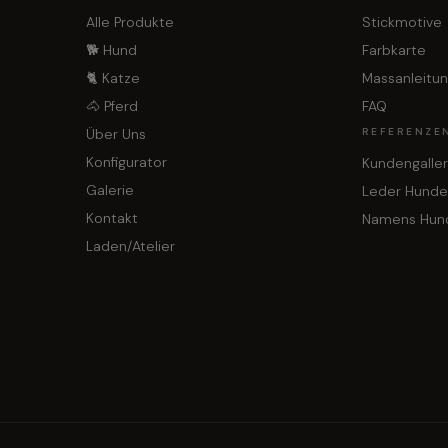
Alle Produkte
Stickmotive
🐕 Hund
Farbkarte
🐈 Katze
Massanleitu
🐴 Pferd
FAQ
Über Uns
REFERENZE
Konfigurator
Kundengaller
Galerie
Leder Hunde
Kontakt
Namens Hun
Laden/Atelier