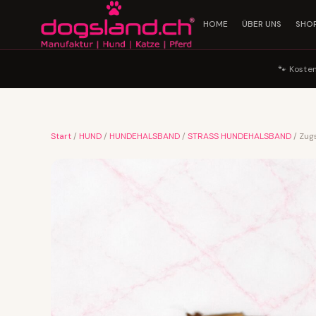
HOME
ÜBER UNS
SHO
🐾 Koste
Start
/
HUND
/
HUNDEHALSBAND
/
STRASS HUNDEHALSBAND
/ Zug