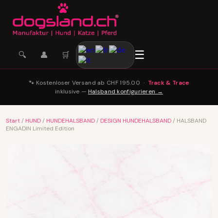
☰
🛒
🔍
👤
🐾 Kostenloser Versand ab CHF 195.00 ·
Track & Trace
inklusive —
Halsband konfigurieren →
Start
/
HUND
/
HUNDEHALSBAND
/
DESIGN HUNDEHALSBAND
/ HALSBAND
ENGADIN Limited Edition