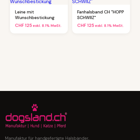
Leine mit
Fanhalsband CH "HOPP
Wunschbestickung
SCHWIIZ"
CHF
125
CHF
125
exkl. 8.1% MwSt.
exkl. 8.1% MwSt.
Manufaktur für handgefertigte Halsbänder,