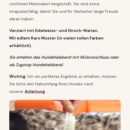
n
rostfreien Materialien hergestellt. Sie sind extra
M
strapazierfähig, damit Sie und Ihr Vierbeiner lange Freude
e
n
daran haben.
g
e
Verziert mit Edelweiss- und Hirsch-Nieten.
Mit edlem Karo Muster (in vielen tollen Farben
erhältlich).
Sie erhalten das Hundehalsband mit Klickverschluss oder
als Zugstop Hundehalsband.
Wichtig:
Um ein perfektes Ergebnis zu erhalten, messen
Sie bitte den Halsumfang Ihres Hundes nach
unserer
Anleitung
.