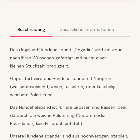
N
D
E
N
G
Beschreibung
Zusätzliche Informationen
A
D
I
Das dogsland Hundehalsband „Engadin“ wird individuell
N
nach Ihren Wünschen gefertigt und nur in einer
L
kleinen Stückzahl produziert.
i
m
Gepolstert wird das Hundehalsband mit Neopren
i
t
(wasserabweisend, weich, fusselfrei) oder kuschelig
e
weichem Polarfleece.
d
E
Das Hundehalsband ist für alle Grössen und Rassen ideal,
d
da durch die weiche Polsterung (Neopren oder
i
t
Polarfleece) kein Fellbruch entsteht.
i
o
Unsere Hundehalsbänder sind aus hochwertigen, stabilen,