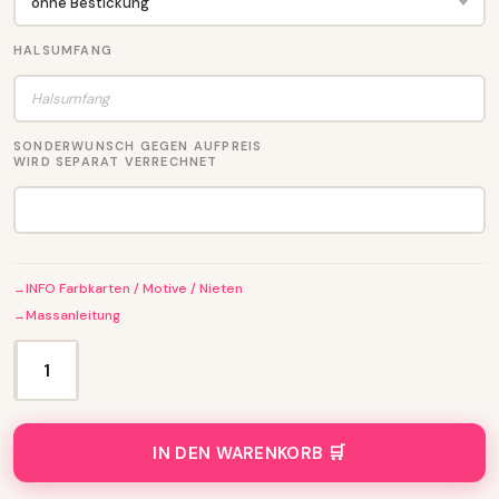
HALSUMFANG
SONDERWUNSCH GEGEN AUFPREIS
WIRD SEPARAT VERRECHNET
INFO Farbkarten / Motive / Nieten
Massanleitung
H
A
L
S
IN DEN WARENKORB
B
A