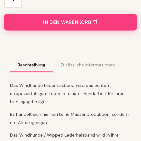
A
p
p
e
IN DEN WARENKORB
n
z
e
l
l
e
r
Beschreibung
Zusätzliche Informationen
L
e
d
Das Windhunde Lederhalsband wird aus echtem,
e
strapazeirfähigem Leder in feinster Handarbeit für ihren
r
Liebling gefertigt.
h
a
Es handelt sich hier um keine Massenproduktion, sondern
l
s
um Anfertigungen.
b
a
Das Windhunde / Wipped Lederhalsband wird in Ihrer
n