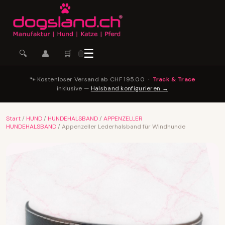
☰
🛒
🔍
👤
🐾 Kostenloser Versand ab CHF 195.00 ·
Track & Trace
inklusive —
Halsband konfigurieren →
Start
/
HUND
/
HUNDEHALSBAND
/
APPENZELLER
HUNDEHALSBAND
/ Appenzeller Lederhalsband für Windhunde