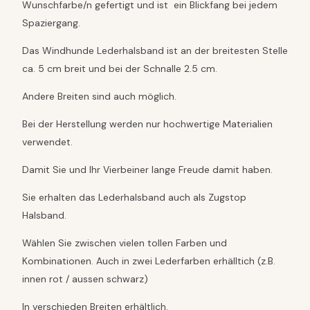
Wunschfarbe/n gefertigt und ist ein Blickfang bei jedem
d
Spaziergang.
f
ü
Das Windhunde Lederhalsband ist an der breitesten Stelle
r
W
ca. 5 cm breit und bei der Schnalle 2.5 cm.
i
n
Andere Breiten sind auch möglich.
d
h
Bei der Herstellung werden nur hochwertige Materialien
u
verwendet.
n
d
Damit Sie und Ihr Vierbeiner lange Freude damit haben.
e
M
Sie erhalten das Lederhalsband auch als Zugstop
e
Halsband.
n
g
Wählen Sie zwischen vielen tollen Farben und
e
Kombinationen. Auch in zwei Lederfarben erhälltich (z.B.
innen rot / aussen schwarz)
In verschieden Breiten erhältlich.