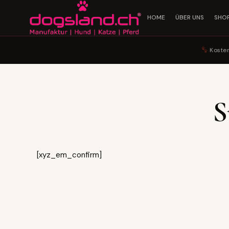
HOME
ÜBER UNS
SHO
Kosten
S
[xyz_em_confirm]