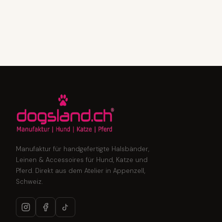
Manufaktur für handgefertigte Halsbänder,
Leinen & Accessoires für Hund, Katze und
Pferd. Direkt aus dem Atelier in Appenzell,
Schweiz.