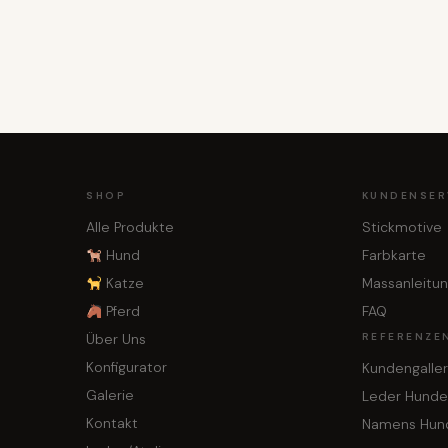
SHOP
KUNDENSER
Alle Produkte
Stickmotive
Hund
Farbkarte
Katze
Massanleitu
Pferd
FAQ
Über Uns
REFERENZE
Konfigurator
Kundengaller
Galerie
Leder Hunde
Kontakt
Namens Hun