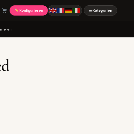
☰
Konfigurieren
Kategorien
urieren →
ed