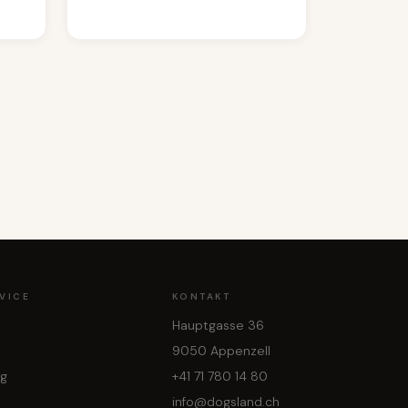
VICE
KONTAKT
Hauptgasse 36
9050 Appenzell
ng
+41 71 780 14 80
info@dogsland.ch