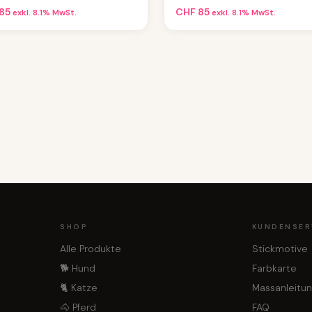
85
CHF
85
exkl. 8.1% MwSt.
exkl. 8.1% MwSt.
SHOP
KUNDENSER
Alle Produkte
Stickmotive
🐕 Hund
Farbkarte
🐈 Katze
Massanleitu
🐴 Pferd
FAQ