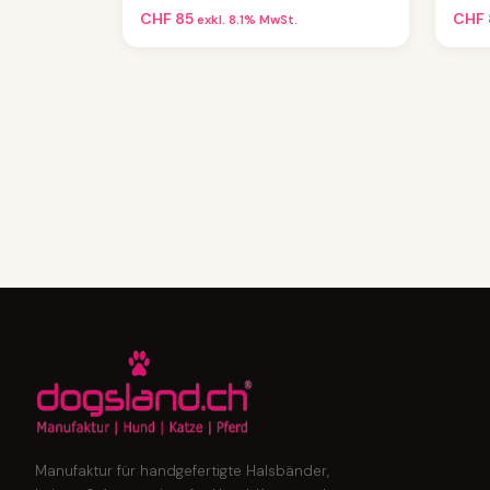
CHF
85
CHF
exkl. 8.1% MwSt.
Manufaktur für handgefertigte Halsbänder,