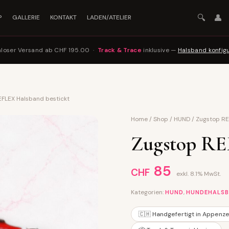
🔍
👤
P
GALLERIE
KONTAKT
LADEN/ATELIER
nloser Versand ab CHF 195.00 ·
Track & Trace
inklusive —
Halsband konfig
EFLEX Halsband bestickt
Home
/
Shop
/
HUND
/
Zugstop RE
Zugstop RE
85
CHF
exkl. 8.1% MwSt.
Kategorien:
,
HUND
HUNDEHALS
🇨🇭 Handgefertigt in Appenze