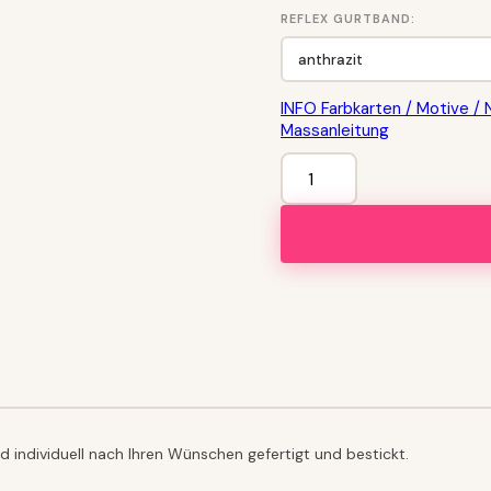
REFLEX GURTBAND:
INFO Farbkarten / Motive / 
Massanleitung
Zugstop
REFLEX
Halsband
bestickt
Menge
 individuell nach Ihren Wünschen gefertigt und bestickt.