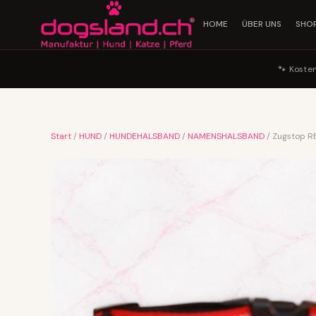
HOME
ÜBER UNS
SHO
🐾 Koste
Start
/
HUND
/
HUNDEHALSBAND
/
NAMENSHALSBAND
/ Zugstop R