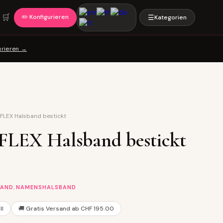
🛒
✏️ Konfigurieren
☰
Kategorien
urieren →
FLEX Halsband bestickt
FLEX Halsband bestickt
,
BAND
NAMENSHALSBAND
ll
🚚 Gratis Versand ab CHF 195.00