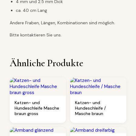
4 mm und 2.5 mm Dick
ä
g
ca. 40 cm Lang
u
n
Andere Fraben, Längen, Kombinationen sind möglich.
g
M
Bitte kontaktieren Sie uns.
e
n
g
e
Ähnliche Produkte
Katzen- und
Katzen- und
Hundeschleife Masche
Hundeschleife /
braun gross
Masche braun