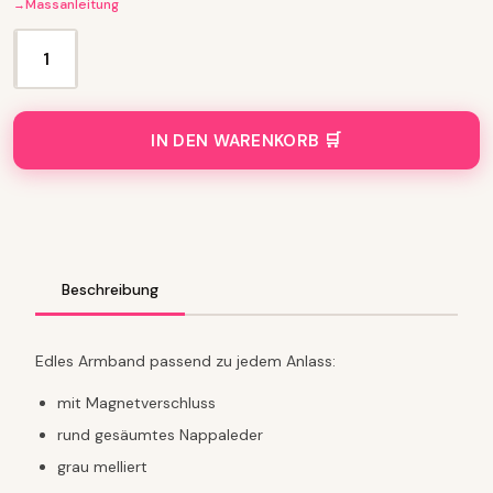
Massanleitung
L
e
d
e
IN DEN WARENKORB
r
a
r
m
b
a
n
Beschreibung
d
E
c
Edles Armband passend zu jedem Anlass:
h
s
mit Magnetverschluss
e
rund gesäumtes Nappaleder
n
p
grau melliert
r