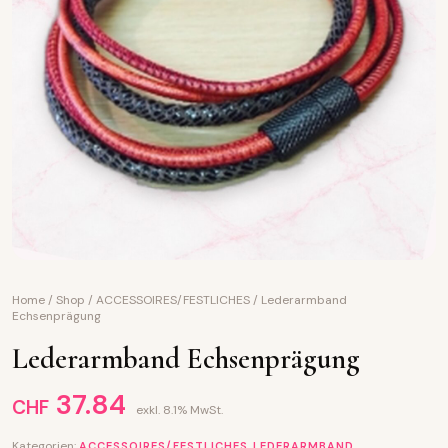
Home
/
Shop
/
ACCESSOIRES/FESTLICHES
/
Lederarmband
Echsenprägung
Lederarmband Echsenprägung
37.84
CHF
exkl. 8.1% MwSt.
Kategorien:
,
ACCESSOIRES/FESTLICHES
LEDERARMBAND