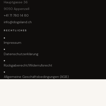
Hauptgasse 36
9050 Appenzell
+41 71 780 14 80
info@dogsland.ch
RECHTLICHES
Impressum
Datenschutzerklärung
Rückgaberecht/Widerrufsrecht
In den Warenkorb gelegt!
Allgemeine Geschäftsbedingungen (AGB)
Dein Produkt wartet
© 2026 Dogsland GmbH. Alle Rechte vorbehalten.
🇨🇭 Twint
💳 Visa
💳 Mastercard
🅿️ PayPal