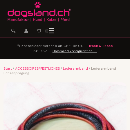
☰
🛒
🔍
👤
🐾 Kostenloser Versand ab CHF 195.00 ·
Track & Trace
inklusive —
Halsband konfigurieren →
Start
/
ACCESSOIRES/FESTLICHES
/
Lederarmband
/ Lederarmband
Echsenprägung