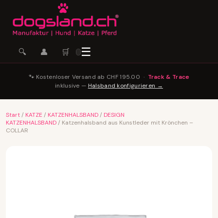
☰
🛒
🔍
👤
🐾 Kostenloser Versand ab CHF 195.00 ·
Track & Trace
inklusive —
Halsband konfigurieren →
Start
/
KATZE
/
KATZENHALSBAND
/
DESIGN
KATZENHALSBAND
/ Katzenhalsband aus Kunstleder mit Krönchen –
COLLAR