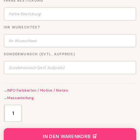
FARBE BESTICKUNG
IHR WUNSCHTEXT
SONDERWUNSCH (EVTL. AUFPREIS)
INFO Farbkarten / Motive / Nieten
Massanleitung
K
a
t
z
IN DEN WARENKORB