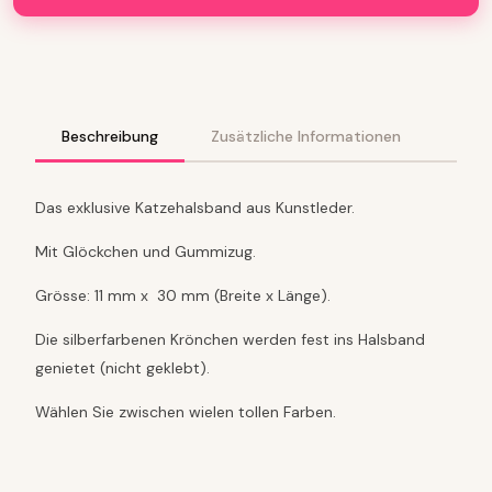
e
n
h
a
l
s
b
Beschreibung
Zusätzliche Informationen
a
n
d
Das exklusive Katzehalsband aus Kunstleder.
a
u
Mit Glöckchen und Gummizug.
s
K
Grösse: 11 mm x 30 mm (Breite x Länge).
u
n
Die silberfarbenen Krönchen werden fest ins Halsband
s
genietet (nicht geklebt).
t
l
Wählen Sie zwischen wielen tollen Farben.
e
d
e
r