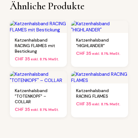
Ähnliche Produkte
m
i
t
K
r
ö
Katzenhalsband
Katzenhalsband
n
RACING FLAMES mit
"HIGHLANDER"
c
Bestickung
CHF
35
h
exkl. 8.1% MwSt.
CHF
35
exkl. 8.1% MwSt.
e
n
–
C
O
L
Katzenhalsband
Katzenhalsband
"TOTENKOPF" –
RACING FLAMES
L
COLLAR
A
CHF
35
exkl. 8.1% MwSt.
R
CHF
35
exkl. 8.1% MwSt.
M
e
n
g