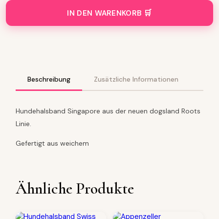
n
d
IN DEN WARENKORB
e
h
a
l
s
b
a
Beschreibung
Zusätzliche Informationen
n
d
S
Hundehalsband Singapore aus der neuen dogsland Roots
i
Linie.
n
g
Gefertigt aus weichem
a
p
o
r
Ähnliche Produkte
e
a
p
f