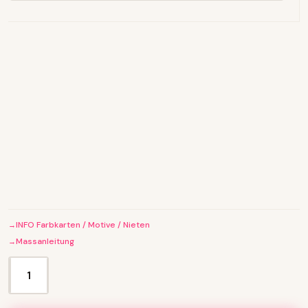
INFO Farbkarten / Motive / Nieten
Massanleitung
H
u