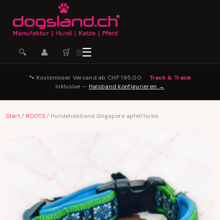
☰
🛒
🔍
👤
🐾 Kostenloser Versand ab CHF 195.00 ·
Track & Trace
inklusive —
Halsband konfigurieren →
Start
/
ROOTS
/ Hundehalsband Singapore apfel/türkis