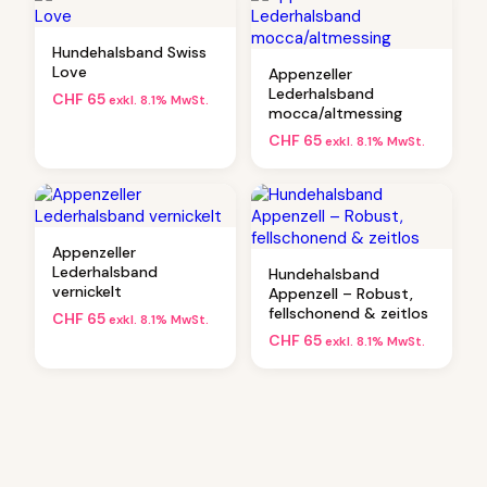
e
l
Hundehalsband Swiss
/
Love
Appenzeller
t
Lederhalsband
CHF
65
ü
exkl. 8.1% MwSt.
mocca/altmessing
r
CHF
65
exkl. 8.1% MwSt.
k
i
s
M
e
n
Appenzeller
Lederhalsband
g
Hundehalsband
vernickelt
Appenzell – Robust,
e
fellschonend & zeitlos
CHF
65
exkl. 8.1% MwSt.
CHF
65
exkl. 8.1% MwSt.