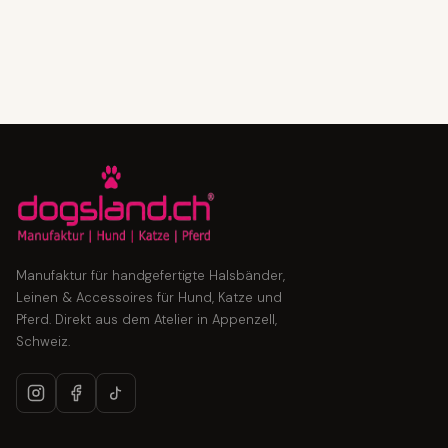
Manufaktur für handgefertigte Halsbänder,
Leinen & Accessoires für Hund, Katze und
Pferd. Direkt aus dem Atelier in Appenzell,
Schweiz.