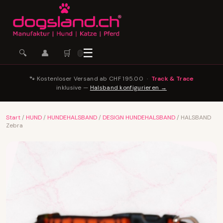
☰
🛒
🔍
👤
🐾 Kostenloser Versand ab CHF 195.00 ·
Track & Trace
inklusive —
Halsband konfigurieren →
Start
/
HUND
/
HUNDEHALSBAND
/
DESIGN HUNDEHALSBAND
/ HALSBAND
Zebra