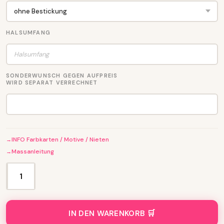
HALSUMFANG
SONDERWUNSCH GEGEN AUFPREIS
WIRD SEPARAT VERRECHNET
INFO Farbkarten / Motive / Nieten
Massanleitung
H
A
L
S
IN DEN WARENKORB
B