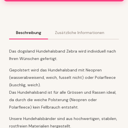
A
N
D
Z
e
b
Beschreibung
Zusätzliche Informationen
r
a
M
Das dogsland Hundehalsband Zebra wird individuell nach
e
Ihren Wünschen gefertigt.
n
g
Gepolstert wird das Hundehalsband mit Neopren
e
(wasserabweisend, weich, fusselt nicht) oder Polarfleece
(kuschlig, weich).
Das Hundehalsband ist für alle Grössen und Rassen ideal,
da durch die weiche Polsterung (Neopren oder
Polarfleece) kein Fellbrauch entsteht.
Unsere Hundehalsbänder sind aus hochwertigen, stabilen,
rostfreien Materialien hergestellt.