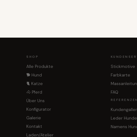
SHOP
KUNDENSER
Alle Produkte
Stickmotive
🐕 Hund
Farbkarte
🐈 Katze
Massanleitu
🐴 Pferd
FAQ
Über Uns
REFERENZE
Konfigurator
Kundengaller
Galerie
Leder Hunde
Kontakt
Namens Hun
Laden/Atelier