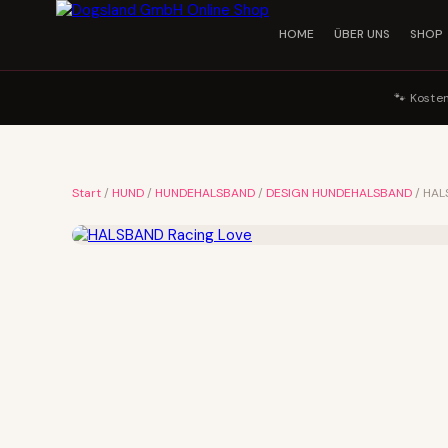
HOME
ÜBER UNS
SHOP
🐾 Koste
Start
/
HUND
/
HUNDEHALSBAND
/
DESIGN HUNDEHALSBAND
/ HAL