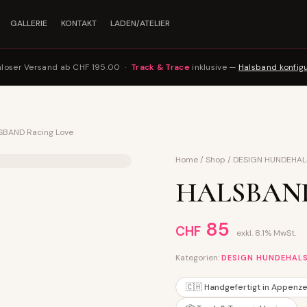
GALLERIE
KONTAKT
LADEN/ATELIER
nloser Versand ab CHF 195.00 ·
Track & Trace
inklusive —
Halsband konfig
SBAND Racing Love
Home
/
Shop
/
DESIGN HUNDEHA
HALSBAND 
85
CHF
exkl. 8.1% MwSt.
Kategorien:
DESIGN HUNDEHAL
🇨🇭 Handgefertigt in Appenze