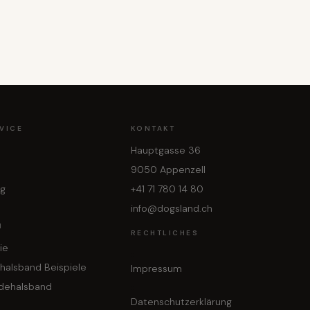
VICE
KONTAKT
Hauptgasse 36
9050 Appenzell
ng
+41 71 780 14 80
info@dogsland.ch
N
RECHTLICHES
ie
halsband Beispiele
Impressum
dehalsband
Datenschutzerklärung