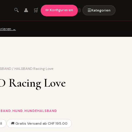
🛒
🔍
👤
✏️ Konfigurieren
☰
Kategorien
urieren →
LSBAND
/
HALSBAND Racing Love
Racing Love
,
,
SBAND
HUND
HUNDEHALSBAND
ll
🚚 Gratis Versand ab CHF 195.00