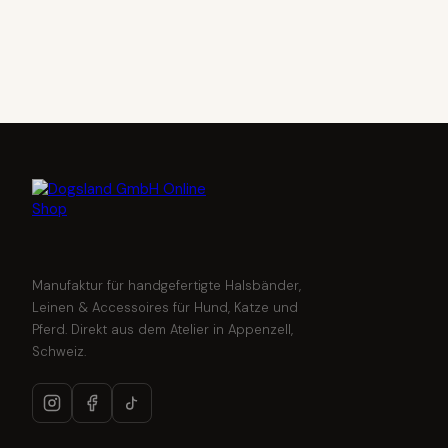
Manufaktur für handgefertigte Halsbänder,
Leinen & Accessoires für Hund, Katze und
Pferd. Direkt aus dem Atelier in Appenzell,
Schweiz.