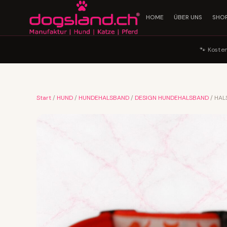
HOME
ÜBER UNS
SHO
🐾 Koste
Start
/
HUND
/
HUNDEHALSBAND
/
DESIGN HUNDEHALSBAND
/ HAL