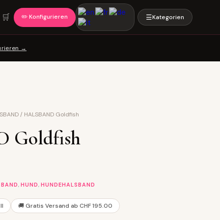
🛒
✏️ Konfigurieren
☰
Kategorien
urieren →
LSBAND
/
HALSBAND Goldfish
Goldfish
,
,
SBAND
HUND
HUNDEHALSBAND
ll
🚚 Gratis Versand ab CHF 195.00