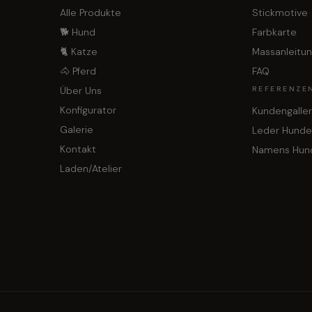
Alle Produkte
Stickmotive
🐕 Hund
Farbkarte
🐈 Katze
Massanleitu
🐴 Pferd
FAQ
Über Uns
REFERENZE
Konfigurator
Kundengaller
Galerie
Leder Hunde
Kontakt
Namens Hun
Laden/Atelier