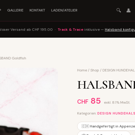
🔍
👤
P
GALLERIE
KONTAKT
LADEN/ATELIER
nloser Versand ab CHF 195.00 ·
Track & Trace
inklusive —
Halsband konfig
SBAND Goldfish
Home
/
Shop
/
DESIGN HUNDEHA
HALSBAND 
85
CHF
exkl. 8.1% MwSt.
Kategorien:
DESIGN HUNDEHAL
🇨🇭 Handgefertigt in Appenze