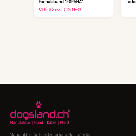
Fanhalsband "ESPAÑA"
Lede
CHF
65
exkl. 8.1% MwSt.
Manufaktur für handgefertigte Halsbänder,