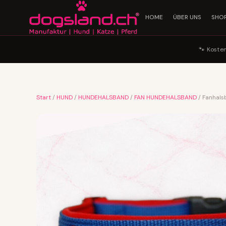
HOME
ÜBER UNS
SHO
🐾 Koste
Start
/
HUND
/
HUNDEHALSBAND
/
FAN HUNDEHALSBAND
/ Fanhal