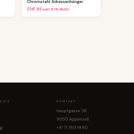
Chromstahl Adressanhänger
CHF
65
exkl. 8.1% MwSt.
VICE
KONTAKT
Hauptgasse 36
9050 Appenzell
ng
+41 71 780 14 80