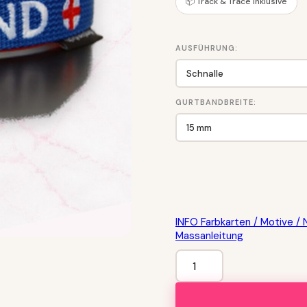
📦 Track & Trace inklusive
AUSFÜHRUNG:
GURTBANDBREITE:
INFO Farbkarten / Motive / 
Massanleitung
Fanhalsband
"ENGLAND"
Menge