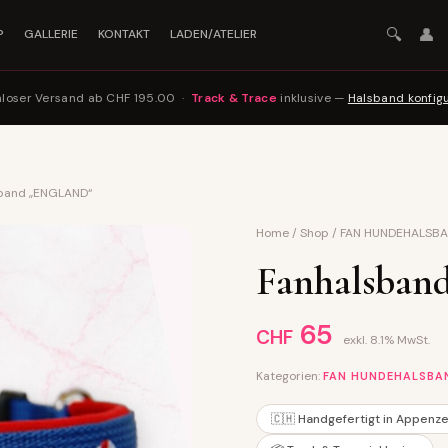
🔍
👤
P
GALLERIE
KONTAKT
LADEN/ATELIER
nloser Versand ab CHF 195.00 ·
Track & Trace
inklusive —
Halsband konfig
sband „ENGLAND“
Home
/
Shop
/
FAN HUNDEHALSB
Fanhalsba
65
CHF
exkl. 8.1% MwSt.
Kategorien:
FAN HUNDEHALSBA
🇨🇭 Handgefertigt in Appenze