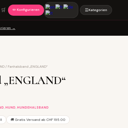
🛒
✏️ Konfigurieren
☰
Kategorien
urieren →
AND
/
Fanhalsband „ENGLAND“
nd „ENGLAND“
,
,
ND
HUND
HUNDEHALSBAND
ll
🚚 Gratis Versand ab CHF 195.00