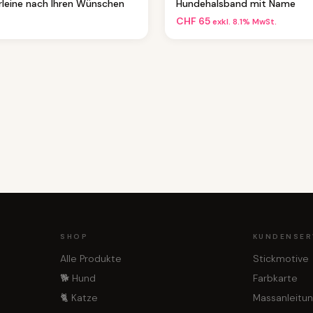
rleine nach Ihren Wünschen
Hundehalsband mit Name
CHF
65
exkl. 8.1% MwSt.
SHOP
KUNDENSER
Alle Produkte
Stickmotive
🐕 Hund
Farbkarte
🐈 Katze
Massanleitu