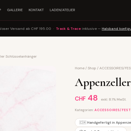
P
GALLERIE
KONTAKT
LADEN/ATELIER
nloser Versand ab CHF 195.00 ·
Track & Trace
inklusive —
Halsband konfig
ler Schlüsselanhänger
Home
/
Shop
/
ACCESSOIRES/FES
Appenzeller
48
CHF
exkl. 8.1% MwSt.
Kategorien:
ACCESSOIRES/FEST
🇨🇭 Handgefertigt in Appenze