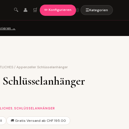
🛒
🔍
👤
✏️ Konfigurieren
☰
Kategorien
urieren →
TLICHES
/
Appenzeller Schlüsselanhänger
 Schlüsselanhänger
,
LICHES
SCHLÜSSELANHÄNGER
ll
🚚 Gratis Versand ab CHF 195.00