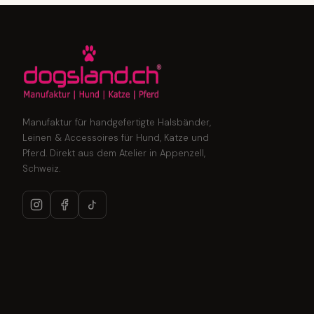
Manufaktur für handgefertigte Halsbänder,
Leinen & Accessoires für Hund, Katze und
Pferd. Direkt aus dem Atelier in Appenzell,
Schweiz.