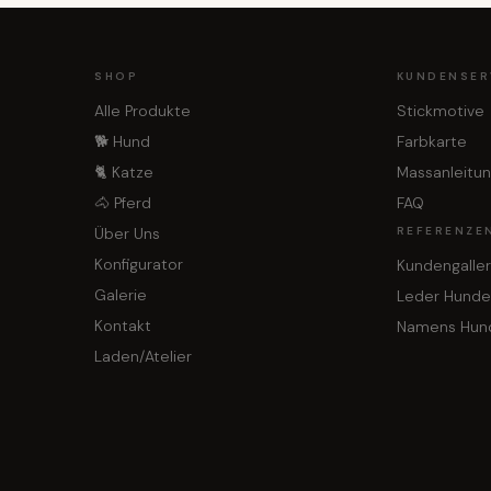
SHOP
KUNDENSER
Alle Produkte
Stickmotive
🐕 Hund
Farbkarte
🐈 Katze
Massanleitu
🐴 Pferd
FAQ
Über Uns
REFERENZE
Konfigurator
Kundengaller
Galerie
Leder Hunde
Kontakt
Namens Hun
Laden/Atelier