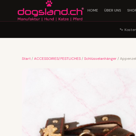
HOME
ÜBER UNS
SHO
🐾 Koste
Start
/
ACCESSOIRES/FESTLICHES
/
Schlüsselanhänger
/ Appenzel