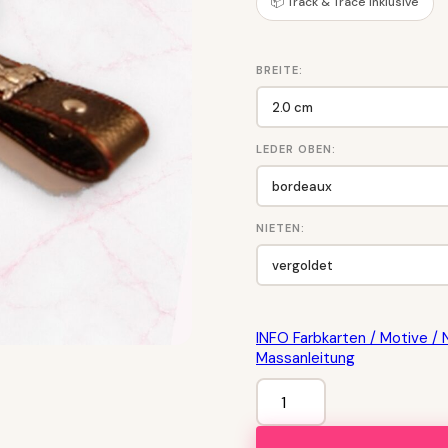
📦 Track & Trace inklusive
BREITE:
LEDER OBEN:
NIETEN:
INFO Farbkarten / Motive / 
Massanleitung
Appenzeller
Schlüsselanhänger
Menge