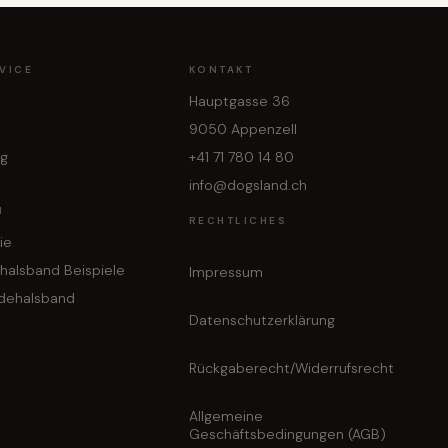
VICE
KONTAKT
Hauptgasse 36
9050 Appenzell
ng
+41 71 780 14 80
info@dogsland.ch
N
RECHTLICHES
ie
halsband Beispiele
Impressum
dehalsband
Datenschutzerklärung
Rückgaberecht/Widerrufsrecht
Allgemeine
Geschäftsbedingungen (AGB)