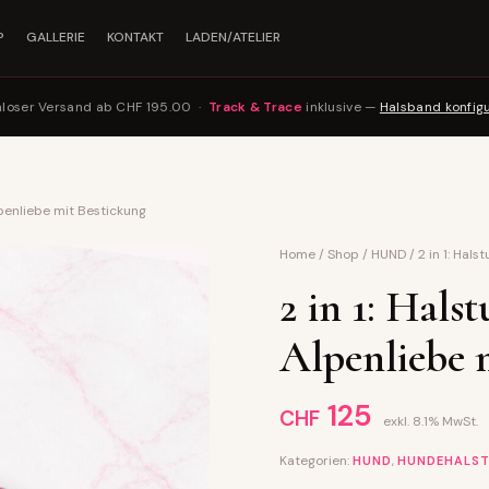
P
GALLERIE
KONTAKT
LADEN/ATELIER
nloser Versand ab CHF 195.00 ·
Track & Trace
inklusive —
Halsband konfig
lpenliebe mit Bestickung
Home
/
Shop
/
HUND
/
2 in 1: Hal
2 in 1: Hal
Alpenliebe 
125
CHF
exkl. 8.1% MwSt.
Kategorien:
,
HUND
HUNDEHALS