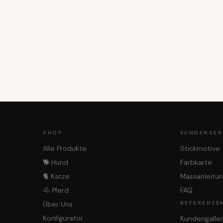
SHOP
KUNDENSER
Alle Produkte
Stickmotive
🐕 Hund
Farbkarte
🐈 Katze
Massanleitu
🐴 Pferd
FAQ
Über Uns
REFERENZE
Konfigurator
Kundengaller