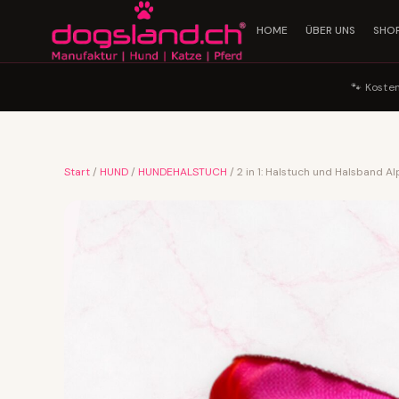
HOME
ÜBER UNS
SHO
🐾 Koste
Start
/
HUND
/
HUNDEHALSTUCH
/ 2 in 1: Halstuch und Halsband A