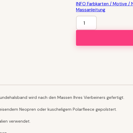
INFO Farbkarten / Motive / 
Massanleitung
2
in
1:
Halstuch
und
Halsband
Alpenliebe
mit
Bestickung
Menge
undehalsband wird nach den Massen Ihres Vierbeiners gefertigt.
weisendem Neopren oder kuscheligem Polarfleece gepolstert.
alien verwendet.