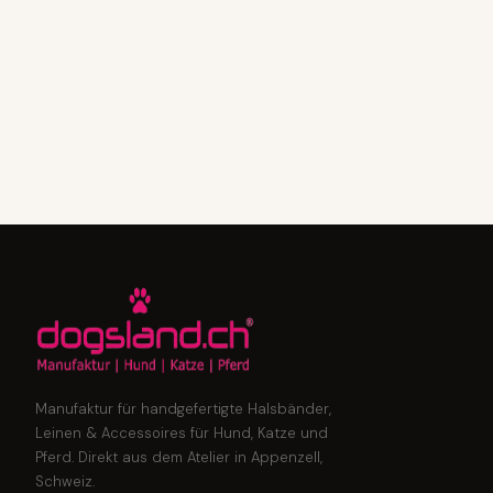
Manufaktur für handgefertigte Halsbänder,
Leinen & Accessoires für Hund, Katze und
Pferd. Direkt aus dem Atelier in Appenzell,
Schweiz.