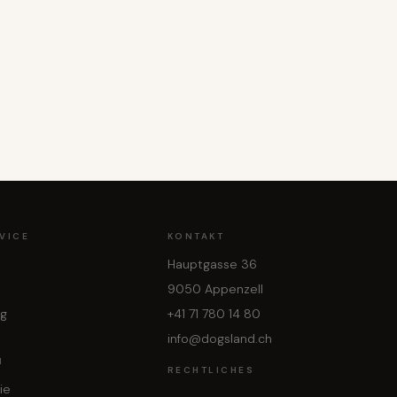
VICE
KONTAKT
Hauptgasse 36
9050 Appenzell
ng
+41 71 780 14 80
info@dogsland.ch
N
RECHTLICHES
ie