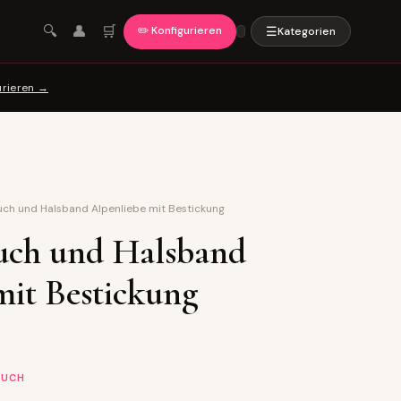
🛒
🔍
👤
✏️ Konfigurieren
☰
Kategorien
urieren →
stuch und Halsband Alpenliebe mit Bestickung
stuch und Halsband
mit Bestickung
TUCH