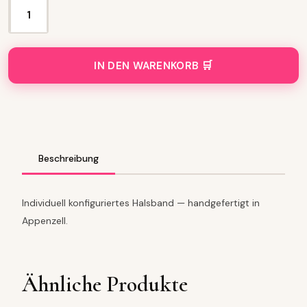
H
a
l
s
IN DEN WARENKORB
b
a
n
d
K
o
n
Beschreibung
f
i
g
Individuell konfiguriertes Halsband — handgefertigt in
u
Appenzell.
r
a
t
o
Ähnliche Produkte
r
M