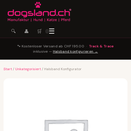
☰
🛒
🔍
👤
🐾 Kostenloser Versand ab CHF 195.00 ·
Track & Trace
inklusive —
Halsband konfigurieren →
Start
/
Unkategorisiert
/ Halsband Konfigurator