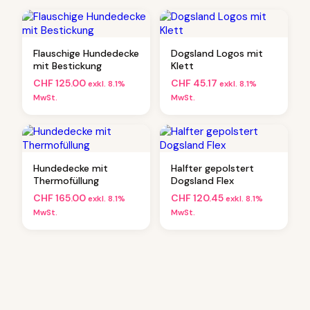
e
n
g
e
Flauschige Hundedecke
Dogsland Logos mit
mit Bestickung
Klett
CHF
125.00
CHF
45.17
exkl. 8.1%
exkl. 8.1%
MwSt.
MwSt.
Hundedecke mit
Halfter gepolstert
Thermofüllung
Dogsland Flex
CHF
165.00
CHF
120.45
exkl. 8.1%
exkl. 8.1%
MwSt.
MwSt.